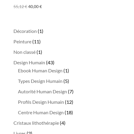
Le
Le
55,12
€
40,00
€
prix
prix
initial
actuel
était :
est :
1
Décoration
1
55,12 €.
40,00 €.
produit
11
Peinture
11
produits
1
Non classé
1
produit
43
Design Humain
43
produits
1
Ebook Human Design
1
produit
5
Types Design Humain
5
produits
7
Autorité Human Design
7
produits
12
Profils Design Humain
12
produits
18
Centre Human Design
18
produits
4
Cristaux lithothérapie
4
produits
2
Livres
2