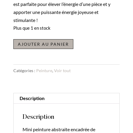
est parfaite pour élever l’énergie d’une pièce et y
apporter une puissante énergie joyeuse et
stimulante !
Plus que 1 en stock
quantité
A
AJOUTER AU PANIER
de
l
Peinture
t
Illumination
e
Catégories :
Peinture
,
Voir tout
r
n
a
Description
t
i
v
Description
e
Mini peinture abstraite encadrée de
: