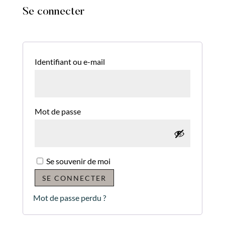
Se connecter
Obligatoire
Identifiant ou e-mail
Obligatoire
Mot de passe
A
Se souvenir de moi
l
SE CONNECTER
t
Mot de passe perdu ?
e
r