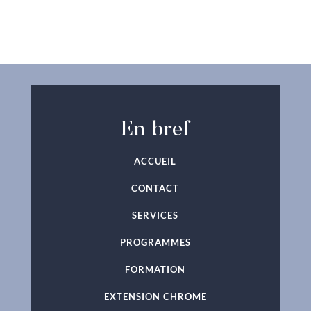
n
a
t
i
v
e
:
En bref
ACCUEIL
CONTACT
SERVICES
PROGRAMMES
FORMATION
EXTENSION CHROME