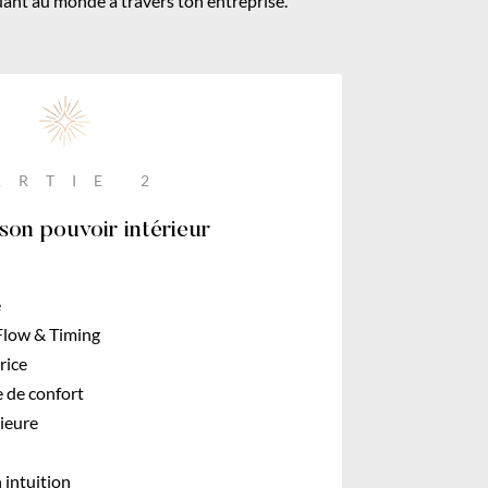
ant au monde à travers ton entreprise.
ARTIE 2
son pouvoir intérieur
e
 Flow & Timing
rice
e de confort
rieure
 intuition