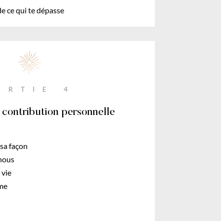
 de ce qui te dépasse
ARTIE 4
 contribution personnelle
sa façon
nous
 vie
mme