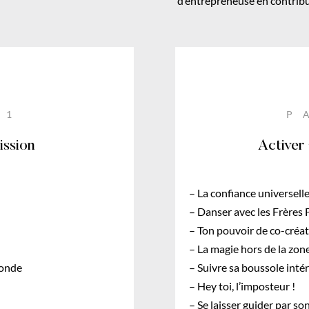
d’entrepreneuse en contribu
 1
P
ission
Activer 
– La confiance universell
– Danser avec les Frères
– Ton pouvoir de co-créat
– La magie hors de la zon
monde
– Suivre sa boussole inté
– Hey toi, l’imposteur !
– Se laisser guider par son