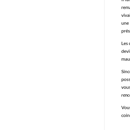
rema
viva
une 
prés
Les 
devi
maux
Sinc
poss
vous
renc
Vous
coin