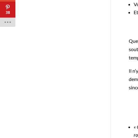
V
Et
38
Que 
sout
temp
Il n
dema
sinc
« 
ro