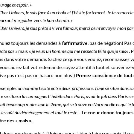
urage et espoir. »
Cher Univers, je suis face à un choix et j’hésite fortement. Je te remerci
urront me guider vers le bon chemin. »
Cher Univers, je suis prête à vivre l’amour, merci de m’envoyer mon par
ulez toujours les demandes à
l’affirmative
, pas de négation! Pas 
ecte pas
» mais «
je veux un homme qui me respecte telle que je suis
« . 
is dans votre demande. Sachez ce que vous voulez, reconnaissez vo
vous aurez fait votre demande, soyez attentif à tout et souvenez
rive pas n’est pas un hasard non plus!)
Prenez conscience de tout c
exemple:
un homme hésite entre deux professions: l’une se situe dans sa v
re se situe à la campagne. Il habite dans Paris, avoir le job dans Paris se
plait beaucoup moins que le 2eme, qui se trouve en Normandie et qui le 
 le coût du déménagement et tout le reste…
Le coeur donne toujours l
re des « mais ».
ait donc une demande à l’Univers pour l’aider à faire son choix. Il sera