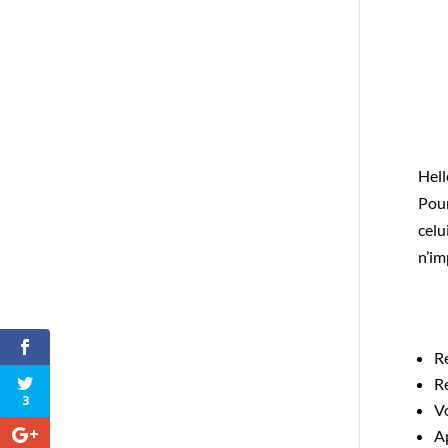
Hell
Pour
celu
n’im
Ré
Ré
3
Vo
Ap