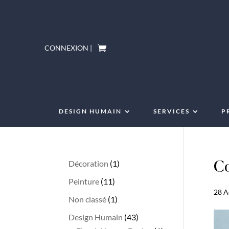
CONNEXION |
DESIGN HUMAIN
SERVICES
P
1
Décoration
1
Co
produit
11
Peinture
11
28 A
produits
1
Non classé
1
produit
43
Design Humain
43