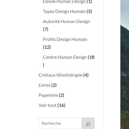
produits
1
Ebook Human Design
1
produit
5
Types Design Humain
5
produits
Autorité Human Design
7
7
produits
Profils Design Humain
12
12
produits
Centre Human Design
18
18
produits
4
Cristaux lithothérapie
4
produits
2
Livres
2
produits
2
Papeterie
2
produits
16
Voir tout
16
produits