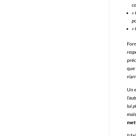
co
« 
po
« 
Form
resp
préc
que 
n’ar
Un 
l’aut
lui 
mais
mett
Il f