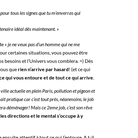
e pour tous les signes que tu m’enverras qui
tenaire idéal dès maintenant. »
de «
je ne veux pas d’un homme qui ne me
Pour certaines situations, vous pouvez être
s besoins et l’Univers vous comblera. =) Dès
-vous que
rien n’arrive par hasard
! (et ce qui
e qui vous entoure et de tout ce qui arrive
.
ille actuelle en plein Paris, pollution et pigeon et
rait pratique car c’est tout près, néanmoins, le job
fera déménager! Mais ce 2eme job, c’est son rêve
es directions et le mental s’occupe à y
 ensuite attentif à tout ce qui l’entoure. A t-il