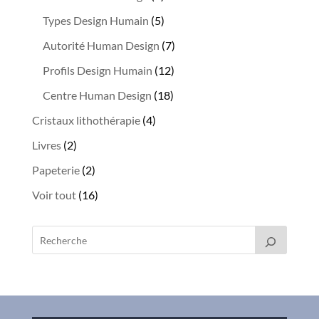
e
produit
5
Types Design Humain
5
:
produits
7
Autorité Human Design
7
produits
12
Profils Design Humain
12
produits
18
Centre Human Design
18
produits
4
Cristaux lithothérapie
4
produits
2
Livres
2
produits
2
Papeterie
2
produits
16
Voir tout
16
produits