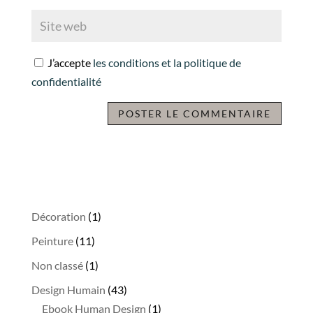
J’accepte
les conditions et la politique de
confidentialité
A
l
t
e
r
1
Décoration
1
n
produit
11
Peinture
11
a
produits
1
Non classé
1
t
produit
i
43
Design Humain
43
v
produits
1
Ebook Human Design
1