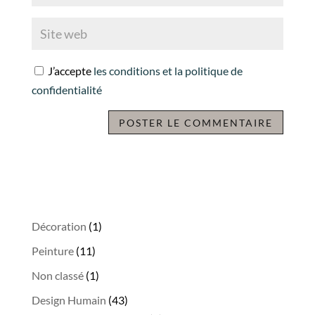
J’accepte
les conditions et la politique de
confidentialité
A
l
t
e
r
1
Décoration
1
n
produit
11
Peinture
11
a
produits
1
Non classé
1
t
produit
i
43
Design Humain
43
v