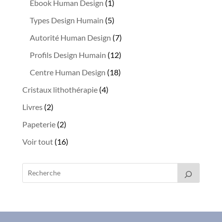
produits
1
Ebook Human Design
1
e
produit
5
Types Design Humain
5
:
produits
7
Autorité Human Design
7
produits
12
Profils Design Humain
12
produits
18
Centre Human Design
18
produits
4
Cristaux lithothérapie
4
produits
2
Livres
2
produits
2
Papeterie
2
produits
16
Voir tout
16
produits