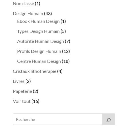
produits
1
Non classé
1
produit
43
Design Humain
43
produits
1
Ebook Human Design
1
produit
5
Types Design Humain
5
produits
7
Autorité Human Design
7
produits
12
Profils Design Humain
12
produits
18
Centre Human Design
18
produits
4
Cristaux lithothérapie
4
produits
2
Livres
2
produits
2
Papeterie
2
produits
16
Voir tout
16
produits