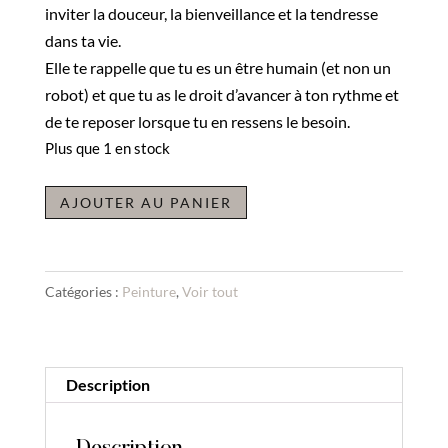
inviter la douceur, la bienveillance et la tendresse
dans ta vie.
Elle te rappelle que tu es un être humain (et non un
robot) et que tu as le droit d’avancer à ton rythme et
de te reposer lorsque tu en ressens le besoin.
Plus que 1 en stock
quantité
A
AJOUTER AU PANIER
de
l
Peinture
t
Douceur
e
Catégories :
Peinture
,
Voir tout
de
r
vie
n
a
Description
t
i
v