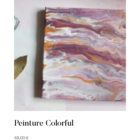
était :
est :
55,12 €.
40,00 €.
Peinture Colorful
48,00
€