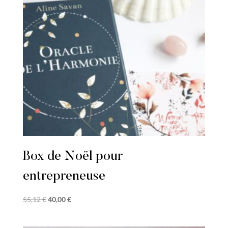
Box de Noël pour
entrepreneuse
Le
Le
55,12
€
40,00
€
prix
prix
initial
actuel