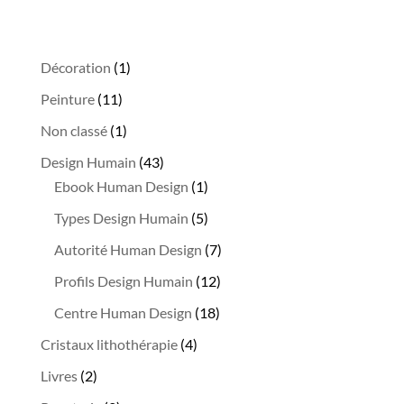
1
Décoration
1
produit
11
Peinture
11
produits
1
Non classé
1
produit
43
Design Humain
43
produits
1
Ebook Human Design
1
produit
5
Types Design Humain
5
produits
7
Autorité Human Design
7
produits
12
Profils Design Humain
12
produits
18
Centre Human Design
18
produits
4
Cristaux lithothérapie
4
produits
2
Livres
2
produits